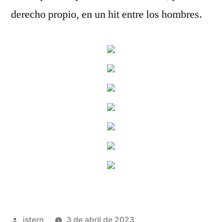
derecho propio, en un hit entre los hombres.
Publicado
istern
3 de abril de 2023