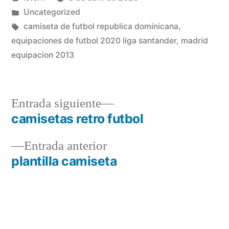
por
Publicado
Uncategorized
en
Etiquetas:
camiseta de futbol republica dominicana
,
equipaciones de futbol 2020 liga santander
,
madrid
equipacion 2013
Entrada
Entrada siguiente
siguiente:
camisetas retro futbol
Navegación
Entrada
Entrada anterior
de
anterior:
plantilla camiseta
entradas