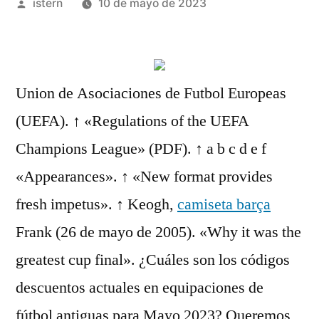
Publicado
istern
10 de mayo de 2023
por
Union de Asociaciones de Futbol Europeas
(UEFA). ↑ «Regulations of the UEFA
Champions League» (PDF). ↑ a b c d e f
«Appearances». ↑ «New format provides
fresh impetus». ↑ Keogh,
camiseta barça
Frank (26 de mayo de 2005). «Why it was the
greatest cup final». ¿Cuáles son los códigos
descuentos actuales en equipaciones de
fútbol antiguas para Mayo 2023? Queremos