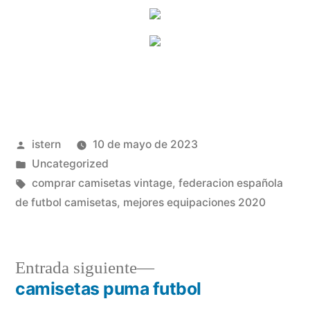
Publicado
istern
10 de mayo de 2023
por
Publicado
Uncategorized
en
Etiquetas:
comprar camisetas vintage
,
federacion española
de futbol camisetas
,
mejores equipaciones 2020
Entrada
Entrada siguiente
siguiente:
camisetas puma futbol
Navegación