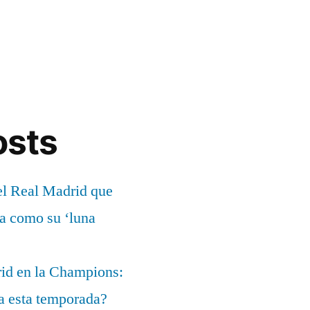
osts
el Real Madrid que
ía como su ‘luna
rid en la Champions:
a esta temporada?