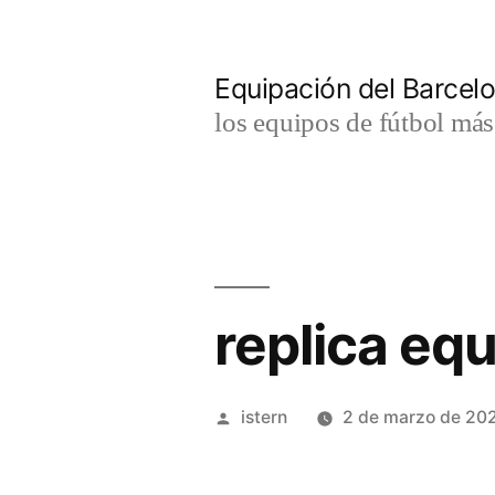
Saltar
al
Equipación del Barce
contenido
los equipos de fútbol má
replica equ
Publicado
istern
2 de marzo de 20
por