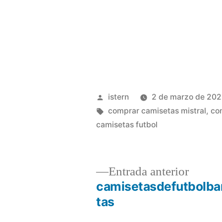
Publicado
istern
2 de marzo de 20
por
Etiquetas:
comprar camisetas mistral
,
co
camisetas futbol
Entrad
Entrada anterior
anterio
camisetasdefutbolba
Navegación
tas