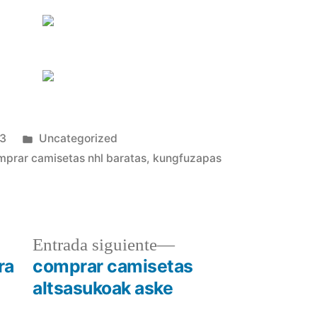
Publicado
23
Uncategorized
en
mprar camisetas nhl baratas
,
kungfuzapas
a
Entrada
Entrada siguiente
r:
siguiente:
ra
comprar camisetas
altsasukoak aske