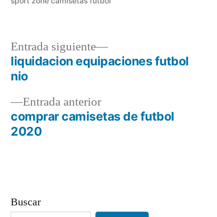
sport zone camisetas futbol
Entrada
Entrada siguiente
siguiente:
liquidacion equipaciones futbol
Navegación
nio
de
Entrada
Entrada anterior
entradas
anterior:
comprar camisetas de futbol
2020
Buscar