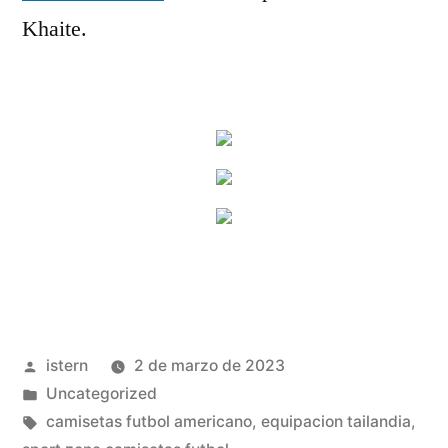
Khaite.
Publicado
istern
2 de marzo de 2023
por
Publicado
Uncategorized
en
Etiquetas:
camisetas futbol americano
,
equipacion tailandia
,