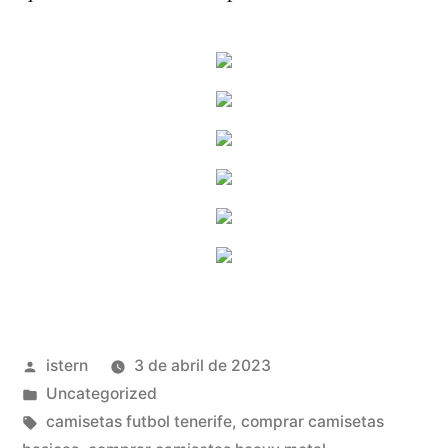
Publicado
istern
3 de abril de 2023
por
Publicado
Uncategorized
en
Etiquetas:
camisetas futbol tenerife
,
comprar camisetas