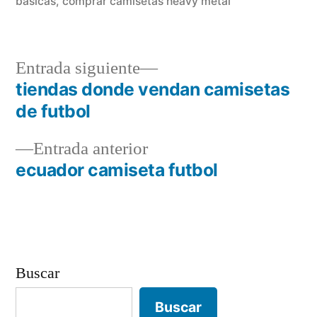
basicas
,
comprar camisetas heavy metal
Entrada
Entrada siguiente
siguiente:
tiendas donde vendan camisetas
Navegación
de futbol
de
Entrada
Entrada anterior
entradas
anterior:
ecuador camiseta futbol
Buscar
Buscar