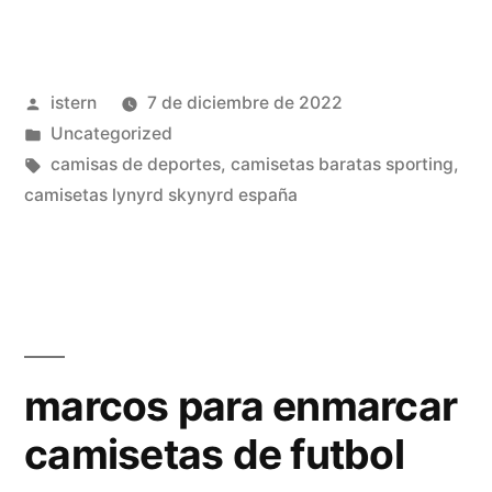
barcelona
lyon
Publicado
istern
7 de diciembre de 2022
online
por
Publicado
Uncategorized
en
en
Etiquetas:
camisas de deportes
,
camisetas baratas sporting
,
vivo»
camisetas lynyrd skynyrd españa
marcos para enmarcar
camisetas de futbol