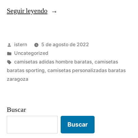
«marcos
Seguir leyendo
para
enmarcar
Publicado
istern
5 de agosto de 2022
camisetas
por
Publicado
Uncategorized
de
en
Etiquetas:
camisetas adidas hombre baratas
,
camisetas
futbol»
baratas sporting
,
camisetas personalizadas baratas
zaragoza
Buscar
Buscar