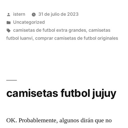
Publicado
istern
31 de julio de 2023
por
Publicado
Uncategorized
en
Etiquetas:
camisetas de futbol extra grandes
,
camisetas
futbol luanvi
,
comprar camisetas de futbol originales
camisetas futbol jujuy
OK. Probablemente, algunos dirán que no