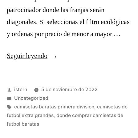
patrocinador donde las franjas serán
diagonales. Si seleccionas el filtro ecológicas
y ordenas por precio de menor a mayor …
«equipaciones
Seguir leyendo
de
futbol
Publicado
istern
5 de noviembre de 2022
en
por
Publicado
Uncategorized
valencia»
en
Etiquetas:
camisetas baratas primera division
,
camisetas de
futbol extra grandes
,
donde comprar camisetas de
futbol baratas