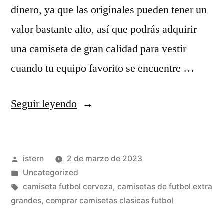
dinero, ya que las originales pueden tener un
valor bastante alto, así que podrás adquirir
una camiseta de gran calidad para vestir
cuando tu equipo favorito se encuentre …
«futbol
Seguir leyendo
ingles
on
Publicado
istern
2 de marzo de 2023
line
por
Publicado
Uncategorized
gratis»
en
Etiquetas:
camiseta futbol cerveza
,
camisetas de futbol extra
grandes
,
comprar camisetas clasicas futbol