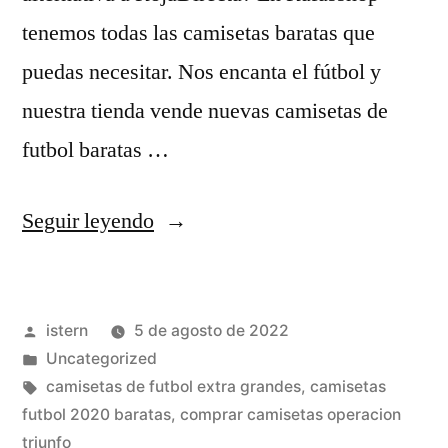
tenemos todas las camisetas baratas que
puedas necesitar. Nos encanta el fútbol y
nuestra tienda vende nuevas camisetas de
futbol baratas …
«marco
Seguir leyendo
camiseta
de
Publicado
istern
5 de agosto de 2022
futbol»
por
Publicado
Uncategorized
en
Etiquetas:
camisetas de futbol extra grandes
,
camisetas
futbol 2020 baratas
,
comprar camisetas operacion
triunfo