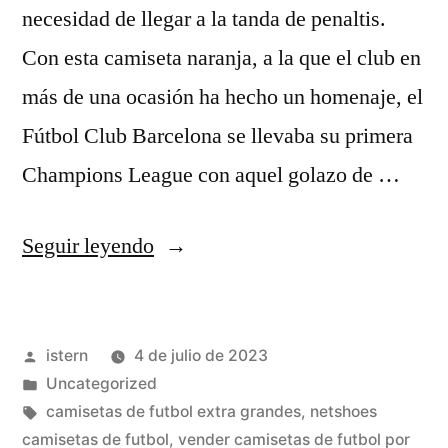
necesidad de llegar a la tanda de penaltis.
Con esta camiseta naranja, a la que el club en
más de una ocasión ha hecho un homenaje, el
Fútbol Club Barcelona se llevaba su primera
Champions League con aquel golazo de …
«equipaciones
Seguir leyendo
baratas»
Publicado
istern
4 de julio de 2023
por
Publicado
Uncategorized
en
Etiquetas:
camisetas de futbol extra grandes
,
netshoes
camisetas de futbol
,
vender camisetas de futbol por