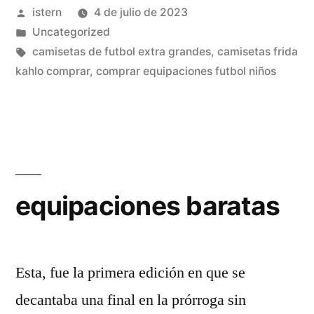
Publicado
istern
4 de julio de 2023
por
Publicado
Uncategorized
en
Etiquetas:
camisetas de futbol extra grandes
,
camisetas frida
kahlo comprar
,
comprar equipaciones futbol niños
equipaciones baratas
Esta, fue la primera edición en que se
decantaba una final en la prórroga sin