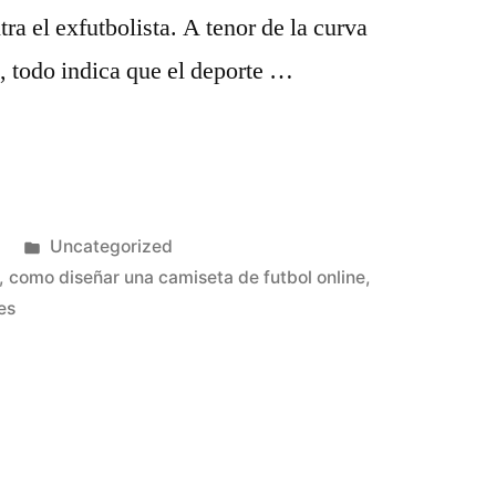
ra el exfutbolista. A tenor de la curva
s, todo indica que el deporte …
Publicado
Uncategorized
en
,
como diseñar una camiseta de futbol online
,
es