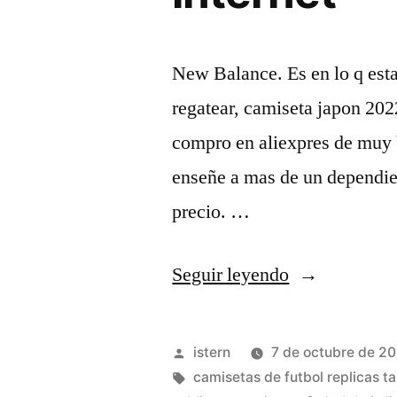
New Balance. Es en lo q est
regatear, camiseta japon 202
compro en aliexpres de muy 
enseñe a mas de un dependien
precio. …
«comprar
Seguir leyendo
camisetas
de
Publicado
istern
7 de octubre de 2
futbol
por
Etiquetas:
camisetas de futbol replicas t