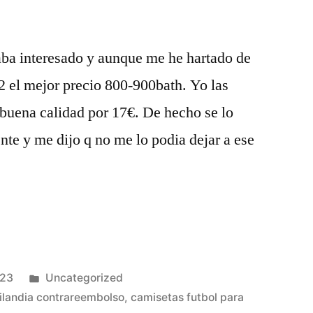
aba interesado y aunque me he hartado de
2 el mejor precio 800-900bath. Yo las
buena calidad por 17€. De hecho se lo
te y me dijo q no me lo podia dejar a ese
Publicado
023
Uncategorized
en
ailandia contrareembolso
,
camisetas futbol para