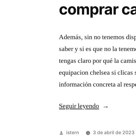
comprar ca
Además, sin no tenemos disp
saber y si es que no la tene
tengas claro por qué la cami
equipacion chelsea si clicas 
información concreta al res
«comprar
Seguir leyendo
camiseta
del
Publicado
istern
3 de abril de 2023