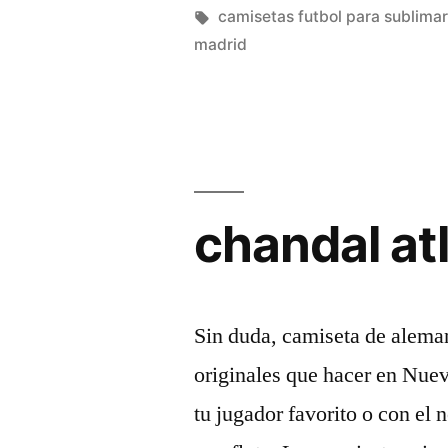
malaga
por
Etiquetas:
camisetas futbol para sublimar
madrid
barata»
chandal at
Sin duda, camiseta de alema
originales que hacer en Nue
tu jugador favorito o con e