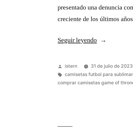
presentado una denuncia cont
creciente de los últimos año
«descargar
Seguir leyendo
programa
para
Publicado
istern
31 de julio de 2023
diseñar
por
Etiquetas:
camisetas futbol para sublimar
comprar camisetas game of thron
camisetas
de
futbol
gratis»