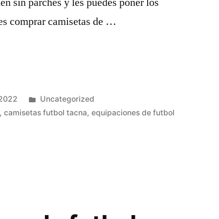
nen sin parches y les puedes poner los
des comprar camisetas de …
Publicado
 2022
Uncategorized
en
,
camisetas futbol tacna
,
equipaciones de futbol