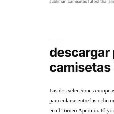
sublimar
,
camisetas futbol thai al
baratas
por
internet»
descargar 
camisetas 
Las dos selecciones europeas
para colarse entre las ocho m
en el Torneo Apertura. El yo