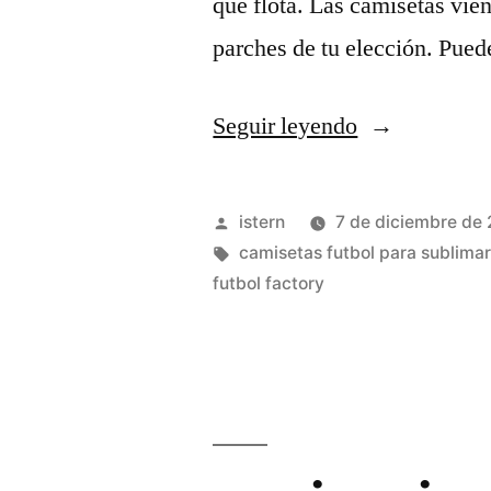
que flota. Las camisetas vie
parches de tu elección. Pue
«chandal
Seguir leyendo
atletico
de
Publicado
istern
7 de diciembre de
madrid
por
Etiquetas:
camisetas futbol para sublimar
futbol factory
2013»