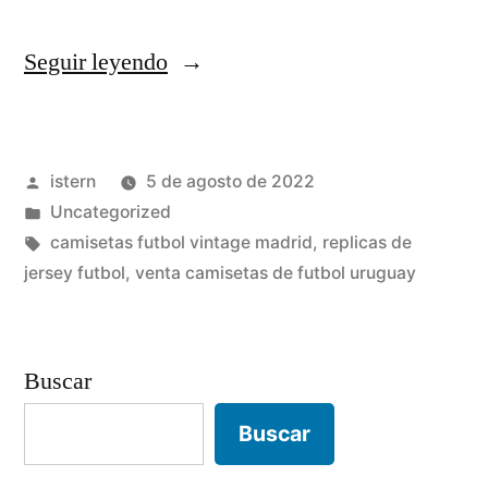
«camisetas
Seguir leyendo
replicas
aaa»
Publicado
istern
5 de agosto de 2022
por
Publicado
Uncategorized
en
Etiquetas:
camisetas futbol vintage madrid
,
replicas de
jersey futbol
,
venta camisetas de futbol uruguay
Buscar
Buscar