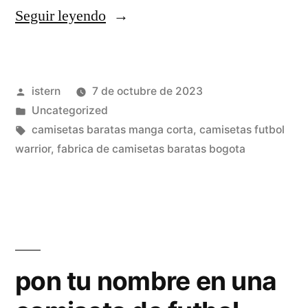
«venta
Seguir leyendo
camisetas
retro
Publicado
istern
7 de octubre de 2023
futbol»
por
Publicado
Uncategorized
en
Etiquetas:
camisetas baratas manga corta
,
camisetas futbol
warrior
,
fabrica de camisetas baratas bogota
pon tu nombre en una