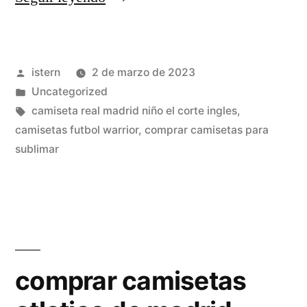
tu
nombre
Publicado
istern
2 de marzo de 2023
en
por
Publicado
Uncategorized
una
en
Etiquetas:
camiseta real madrid niño el corte ingles
,
camiseta
camisetas futbol warrior
,
comprar camisetas para
sublimar
de
futbol»
comprar camisetas