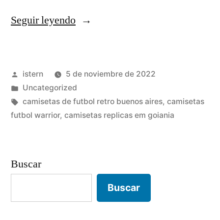
«comprar
Seguir leyendo
camisetas
atletico
Publicado
istern
5 de noviembre de 2022
de
por
Publicado
Uncategorized
madrid
en
Etiquetas:
camisetas de futbol retro buenos aires
,
camisetas
antiguas»
futbol warrior
,
camisetas replicas em goiania
Buscar
Buscar