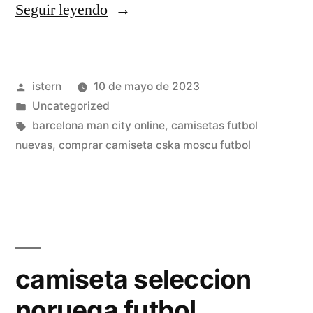
«camisetas
Seguir leyendo
de
portero
Publicado
istern
10 de mayo de 2023
de
por
Publicado
Uncategorized
futbol
en
Etiquetas:
barcelona man city online
,
camisetas futbol
para
nuevas
,
comprar camiseta cska moscu futbol
niños»
camiseta seleccion
noruega futbol