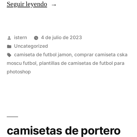
«camiseta
Seguir leyendo
de
españa
Publicado
istern
4 de julio de 2023
futbol»
por
Publicado
Uncategorized
en
Etiquetas:
camiseta de futbol jamon
,
comprar camiseta cska
moscu futbol
,
plantillas de camisetas de futbol para
photoshop
camisetas de portero