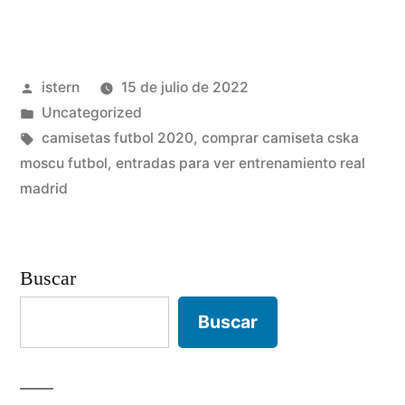
seleccion
noruega
Publicado
istern
15 de julio de 2022
futbol»
por
Publicado
Uncategorized
en
Etiquetas:
camisetas futbol 2020
,
comprar camiseta cska
moscu futbol
,
entradas para ver entrenamiento real
madrid
Buscar
Buscar