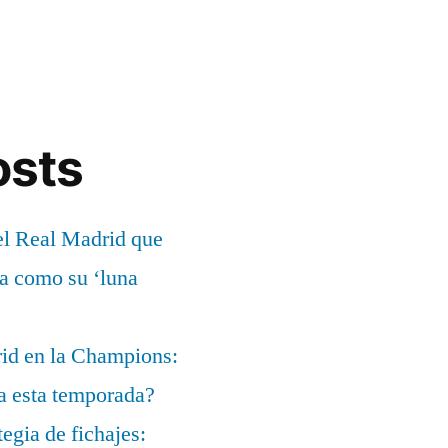
osts
el Real Madrid que
ía como su ‘luna
rid en la Champions:
a esta temporada?
egia de fichajes: