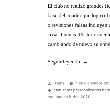
El club no realizó grandes fi
base del cuadro que logró e
o revisiones falsas incluyen 
cosas buenas. Posteriorment
cambiando de nuevo su nomb
«camisetas
Seguir leyendo
futbol
wallapop»
Publicado
istern
7 de diciembre de
por
Etiquetas:
camisetas personalizadas bara
equipacion futbol 2020