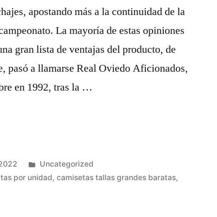
chajes, apostando más a la continuidad de la
l campeonato. La mayoría de estas opiniones
una gran lista de ventajas del producto, de
e, pasó a llamarse Real Oviedo Aficionados,
re en 1992, tras la …
Publicado
 2022
Uncategorized
en
tas por unidad
,
camisetas tallas grandes baratas
,