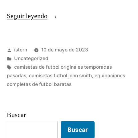
«equipacion
Seguir leyendo
de
futbol
Publicado
istern
10 de mayo de 2023
de
por
Publicado
Uncategorized
españa
en
Etiquetas:
camisetas de futbol originales temporadas
para
pasadas
,
camisetas futbol john smith
,
equipaciones
completas de futbol baratas
niños»
Buscar
Buscar