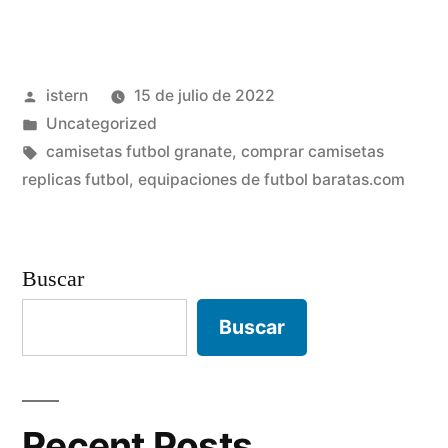
equipos
de
Publicado
istern
15 de julio de 2022
futbol
por
Publicado
Uncategorized
replicas»
en
Etiquetas:
camisetas futbol granate
,
comprar camisetas
replicas futbol
,
equipaciones de futbol baratas.com
Buscar
Buscar
Recent Posts