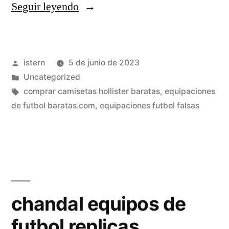
«camisetas
Seguir leyendo
futbol
instagram»
Publicado
istern
5 de junio de 2023
por
Publicado
Uncategorized
en
Etiquetas:
comprar camisetas hollister baratas
,
equipaciones
de futbol baratas.com
,
equipaciones futbol falsas
chandal equipos de
futbol replicas