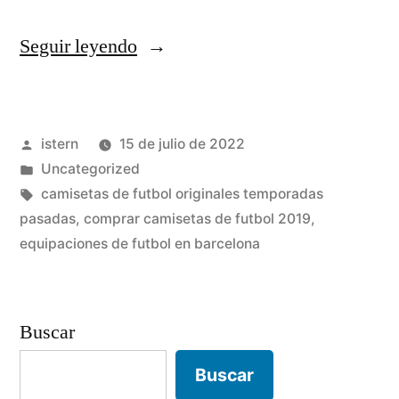
«camiseta
Seguir leyendo
futbol
juventus»
Publicado
istern
15 de julio de 2022
por
Publicado
Uncategorized
en
Etiquetas:
camisetas de futbol originales temporadas
pasadas
,
comprar camisetas de futbol 2019
,
equipaciones de futbol en barcelona
Buscar
Buscar