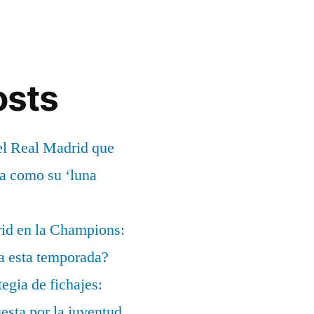
osts
el Real Madrid que
ía como su ‘luna
rid en la Champions:
a esta temporada?
egia de fichajes:
uesta por la juventud