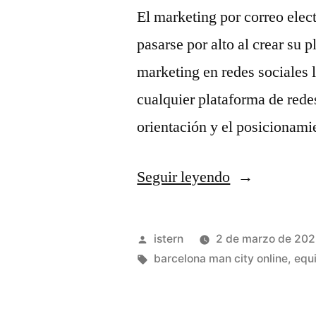
El marketing por correo elec
pasarse por alto al crear su 
marketing en redes sociales 
cualquier plataforma de redes
orientación y el posicionam
«comprar
Seguir leyendo
camisetas.co
Publicado
istern
2 de marzo de 20
por
Etiquetas:
barcelona man city online
,
equi