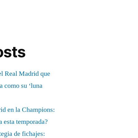
osts
el Real Madrid que
ía como su ‘luna
rid en la Champions:
a esta temporada?
egia de fichajes: