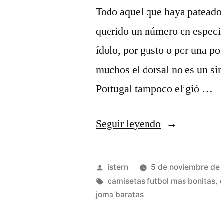
Todo aquel que haya pateado 
querido un número en especia
ídolo, por gusto o por una po
muchos el dorsal no es un s
Portugal tampoco eligió …
«camisetas
Seguir leyendo
futbol
envio
Publicado
istern
5 de noviembre de
24
por
Etiquetas:
camisetas futbol mas bonitas
,
joma baratas
horas»