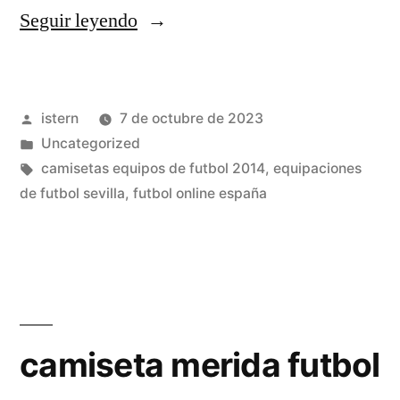
«comprar
Seguir leyendo
camisetas
de
Publicado
istern
7 de octubre de 2023
futbol
por
Publicado
Uncategorized
en
en
Etiquetas:
camisetas equipos de futbol 2014
,
equipaciones
barcelona»
de futbol sevilla
,
futbol online españa
camiseta merida futbol