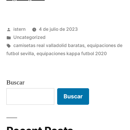
merida
futbol»
Publicado
istern
4 de julio de 2023
por
Publicado
Uncategorized
en
Etiquetas:
camisetas real valladolid baratas
,
equipaciones de
futbol sevilla
,
equipaciones kappa futbol 2020
Buscar
Buscar