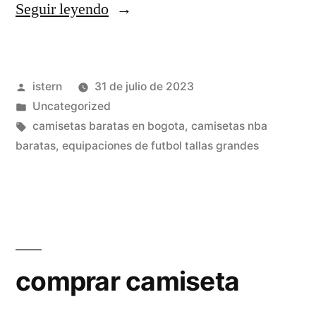
«sudaderas
Seguir leyendo
equipos
de
Publicado
istern
31 de julio de 2023
futbol
por
Publicado
Uncategorized
baratas»
en
Etiquetas:
camisetas baratas en bogota
,
camisetas nba
baratas
,
equipaciones de futbol tallas grandes
comprar camiseta