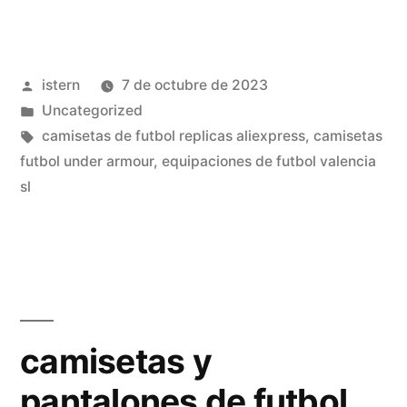
de
futbol
Publicado
istern
7 de octubre de 2023
baratas
por
Publicado
Uncategorized
2019»
en
Etiquetas:
camisetas de futbol replicas aliexpress
,
camisetas
futbol under armour
,
equipaciones de futbol valencia
sl
camisetas y
pantalones de futbol