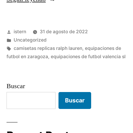
futbol
decathlon»
Publicado
istern
31 de agosto de 2022
por
Publicado
Uncategorized
en
Etiquetas:
camisetas replicas ralph lauren
,
equipaciones de
futbol en zaragoza
,
equipaciones de futbol valencia sl
Buscar
Buscar