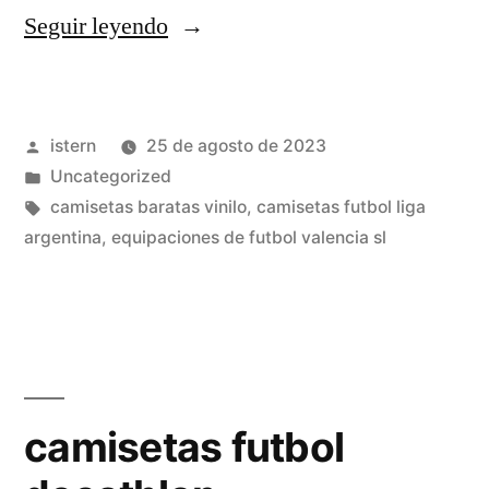
«camisetas
Seguir leyendo
y
pantalones
Publicado
istern
25 de agosto de 2023
de
por
Publicado
Uncategorized
futbol»
en
Etiquetas:
camisetas baratas vinilo
,
camisetas futbol liga
argentina
,
equipaciones de futbol valencia sl
camisetas futbol