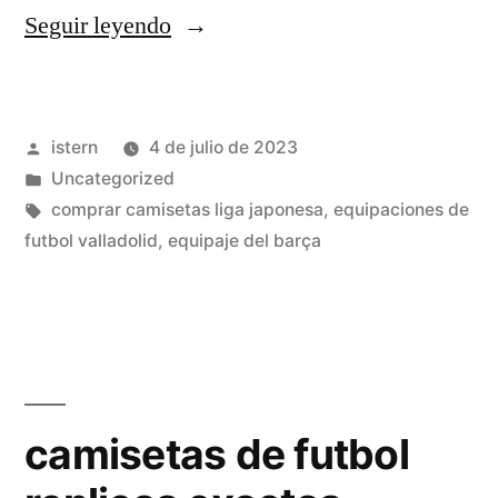
«camiseta
Seguir leyendo
seleccion
española
Publicado
istern
4 de julio de 2023
futbol»
por
Publicado
Uncategorized
en
Etiquetas:
comprar camisetas liga japonesa
,
equipaciones de
futbol valladolid
,
equipaje del barça
camisetas de futbol