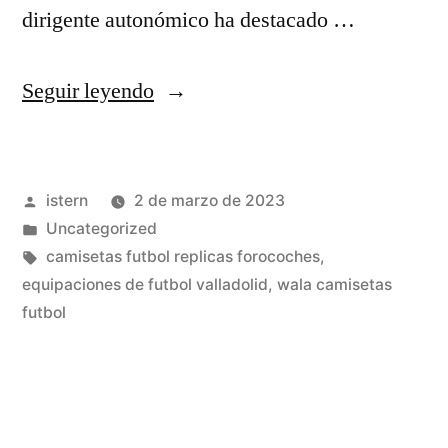
dirigente autonómico ha destacado …
«equipaciones
Seguir leyendo
futbol
asioka»
Publicado
istern
2 de marzo de 2023
por
Publicado
Uncategorized
en
Etiquetas:
camisetas futbol replicas forocoches
,
equipaciones de futbol valladolid
,
wala camisetas
futbol