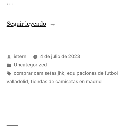
…
«camisetas
Seguir leyendo
de
futbol
Publicado
istern
4 de julio de 2023
replicas
por
Publicado
Uncategorized
exactas
en
Etiquetas:
comprar camisetas jhk
,
equipaciones de futbol
baratas»
valladolid
,
tiendas de camisetas en madrid