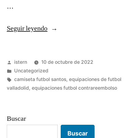
…
«nuevas
Seguir leyendo
camisetas
de
Publicado
istern
10 de octubre de 2022
futbol
por
Publicado
Uncategorized
adidas»
en
Etiquetas:
camiseta futbol santos
,
equipaciones de futbol
valladolid
,
equipaciones futbol contrareembolso
Buscar
Buscar