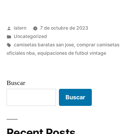
de
chandal
Publicado
istern
7 de octubre de 2023
baratos»
por
Publicado
Uncategorized
en
Etiquetas:
camisetas baratas san jose
,
comprar camisetas
oficiales nba
,
equipaciones de futbol vintage
Buscar
Buscar
Recent Posts