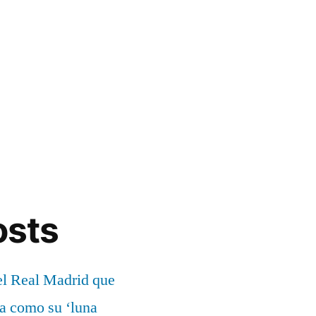
osts
el Real Madrid que
ía como su ‘luna