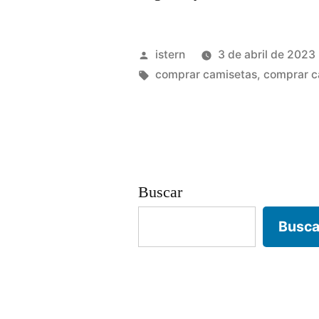
de
futbol
Publicado
istern
3 de abril de 2023
espalda»
por
Etiquetas:
comprar camisetas
,
comprar c
Buscar
Busca