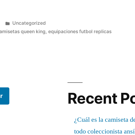
Publicado
Uncategorized
en
amisetas queen king
,
equipaciones futbol replicas
Recent P
r
¿Cuál es la camiseta d
todo coleccionista ans