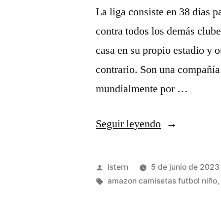
La liga consiste en 38 días 
contra todos los demás club
casa en su propio estadio y o
contrario. Son una compañía 
mundialmente por …
«camisetas
Seguir leyendo
futbol
aliexpress
Publicado
istern
5 de junio de 2023
opiniones»
por
Etiquetas:
amazon camisetas futbol niño