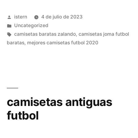
populares»
Publicado
istern
4 de julio de 2023
por
Publicado
Uncategorized
en
Etiquetas:
camisetas baratas zalando
,
camisetas joma futbol
baratas
,
mejores camisetas futbol 2020
camisetas antiguas
futbol