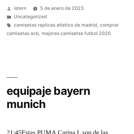
Publicado
istern
5 de enero de 2023
por
Publicado
Uncategorized
en
Etiquetas:
camisetas replicas atletico de madrid
,
comprar
camisetas acb
,
mejores camisetas futbol 2020
equipaje bayern
munich
21:45Estas PUMA Carina L son de las