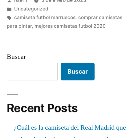
istern
5 de enero de 2023
por
Publicado
Uncategorized
en
Etiquetas:
camiseta futbol marruecos
,
comprar camisetas
para pintar
,
mejores camisetas futbol 2020
Buscar
Buscar
Recent Posts
¿Cuál es la camiseta del Real Madrid que