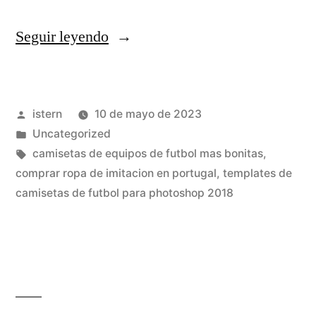
«camisetas
Seguir leyendo
futbol
equipos
Publicado
istern
10 de mayo de 2023
baratas»
por
Publicado
Uncategorized
en
Etiquetas:
camisetas de equipos de futbol mas bonitas
,
comprar ropa de imitacion en portugal
,
templates de
camisetas de futbol para photoshop 2018