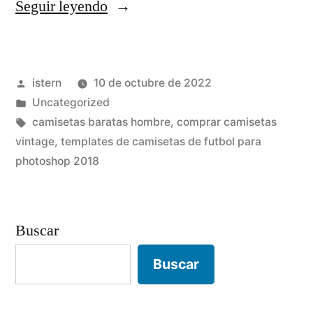
«camisetas
Seguir leyendo
replicas
a1»
Publicado
istern
10 de octubre de 2022
por
Publicado
Uncategorized
en
Etiquetas:
camisetas baratas hombre
,
comprar camisetas
vintage
,
templates de camisetas de futbol para
photoshop 2018
Buscar
Buscar