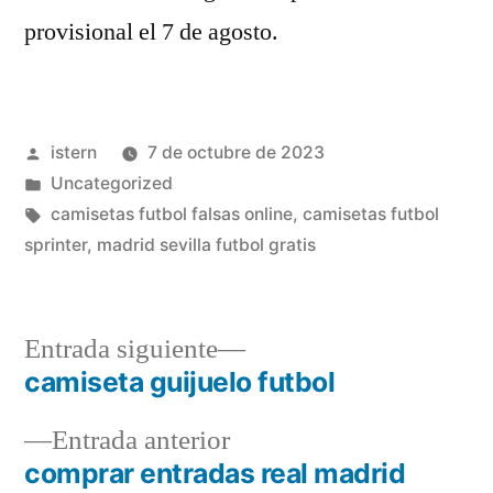
provisional el 7 de agosto.
Publicado
istern
7 de octubre de 2023
por
Publicado
Uncategorized
en
Etiquetas:
camisetas futbol falsas online
,
camisetas futbol
sprinter
,
madrid sevilla futbol gratis
Entrada
Entrada siguiente
siguiente:
camiseta guijuelo futbol
Navegación
Entrada
Entrada anterior
de
anterior:
comprar entradas real madrid