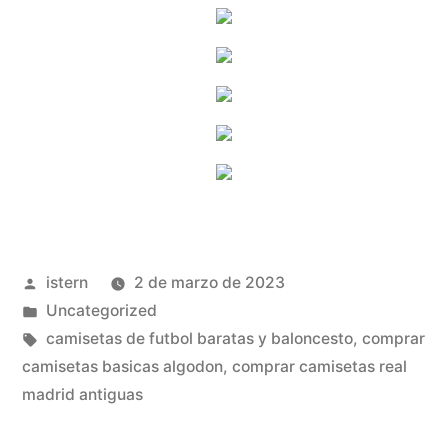
Publicado
istern
2 de marzo de 2023
por
Publicado
Uncategorized
en
Etiquetas:
camisetas de futbol baratas y baloncesto
,
comprar
camisetas basicas algodon
,
comprar camisetas real
madrid antiguas