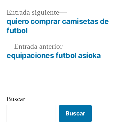
Entrada
Entrada siguiente
siguiente:
quiero comprar camisetas de
Navegación
futbol
de
Entrada
Entrada anterior
entradas
anterior:
equipaciones futbol asioka
Buscar
Buscar