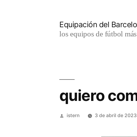
Saltar
al
Equipación del Barce
contenido
los equipos de fútbol má
quiero com
Publicado
istern
3 de abril de 2023
por