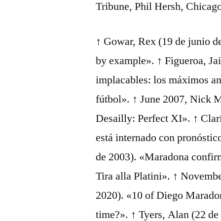
Tribune, Phil Hersh, Chicag
↑ Gowar, Rex (19 de junio d
by example». ↑ Figueroa, Ja
implacables: los máximos anot
fútbol». ↑ June 2007, Nick 
Desailly: Perfect XI». ↑ Cla
está internado con pronóstic
de 2003). «Maradona confirm
Tira alla Platini». ↑ Novem
2020). «10 of Diego Maradona
time?». ↑ Tyers, Alan (22 d