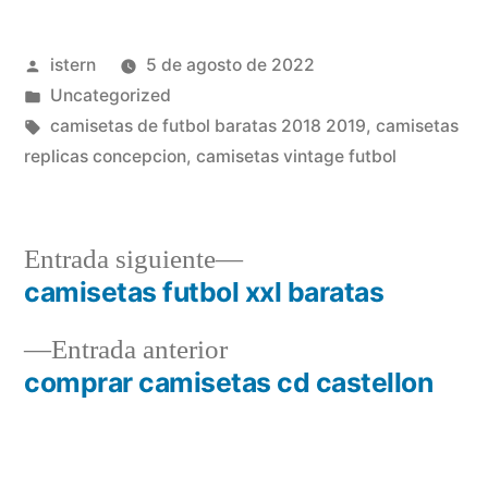
Publicado
istern
5 de agosto de 2022
por
Publicado
Uncategorized
en
Etiquetas:
camisetas de futbol baratas 2018 2019
,
camisetas
replicas concepcion
,
camisetas vintage futbol
Entrada
Entrada siguiente
siguiente:
camisetas futbol xxl baratas
Navegación
Entrada
Entrada anterior
de
anterior:
comprar camisetas cd castellon
entradas