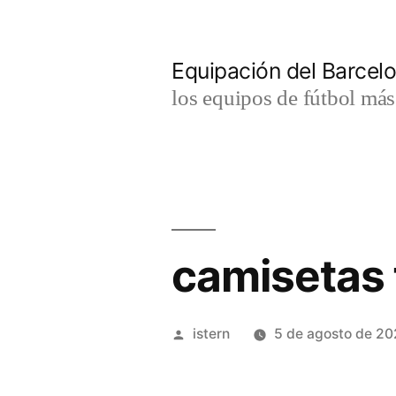
Saltar
al
Equipación del Barce
contenido
los equipos de fútbol má
camisetas 
Publicado
istern
5 de agosto de 2
por