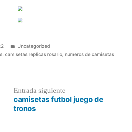
Publicado
22
Uncategorized
en
as
,
camisetas replicas rosario
,
numeros de camisetas
a
Entrada
Entrada siguiente
r:
siguiente:
camisetas futbol juego de
tronos