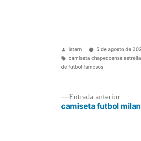
Publicado
istern
5 de agosto de 20
por
Etiquetas:
camiseta chapecoense estrell
de futbol famosos
Entrad
Entrada anterior
anterio
camiseta futbol milan
Navegación
de