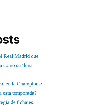
osts
el Real Madrid que
ía como su ‘luna
rid en la Champions:
a esta temporada?
egia de fichajes: