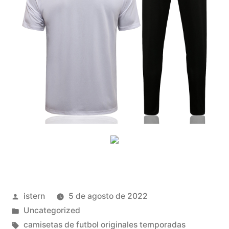
Publicado
istern
5 de agosto de 2022
por
Publicado
Uncategorized
en
Etiquetas:
camisetas de futbol originales temporadas