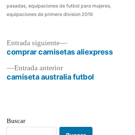
pasadas
,
equipaciones de futbol para mujeres
,
equipaciones de primera division 2019
Entrada
Entrada siguiente
siguiente:
comprar camisetas aliexpress
Navegación
Entrada
Entrada anterior
de
anterior:
camiseta australia futbol
entradas
Buscar