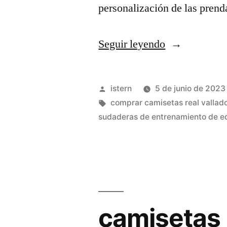
personalización de las pren
«camisetas
Seguir leyendo
del
madrid
Publicado
istern
5 de junio de 2023
antiguas»
por
Etiquetas:
comprar camisetas real vallado
sudaderas de entrenamiento de eq
camisetas 