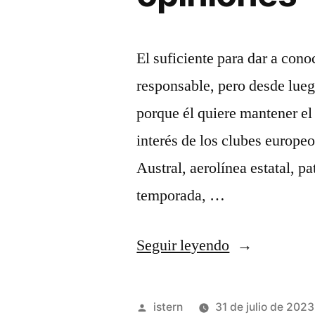
El suficiente para dar a cono
responsable, pero desde lue
porque él quiere mantener el
interés de los clubes europe
Austral, aerolínea estatal, p
temporada, …
«camisetasdef
Seguir leyendo
shop
opiniones»
Publicado
istern
31 de julio de 2023