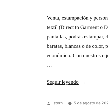
Venta, estampación y persona
textil (Direct to Garment o D
pantallas, podrás estampar, 
baratas, blancas o de color,
económico. Con nuestros equ
…
«camisetas
Seguir leyendo
baratas
del
Publicado
istern
5 de agosto de 20