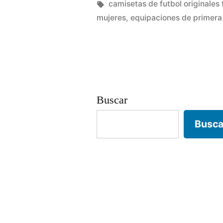
real
por
Etiquetas:
camisetas de futbol originale
mujeres
,
equipaciones de primera 
madrid»
Buscar
Busca