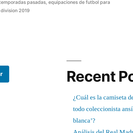
en
s temporadas pasadas
,
equipaciones de futbol para
division 2019
Recent P
r
¿Cuál es la camiseta d
todo coleccionista ans
blanca’?
Análisis del Real Mad