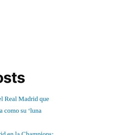
osts
el Real Madrid que
ía como su ‘luna
rid en la Champions: