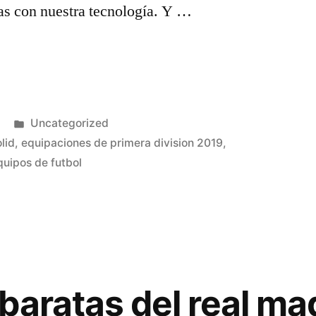
das con nuestra tecnología. Y …
Publicado
Uncategorized
en
lid
,
equipaciones de primera division 2019
,
uipos de futbol
baratas del real ma