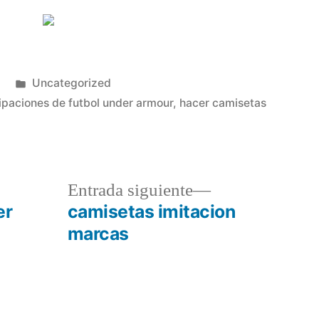
Publicado
Uncategorized
en
ipaciones de futbol under armour
,
hacer camisetas
a
Entrada
Entrada siguiente
r:
siguiente:
er
camisetas imitacion
marcas