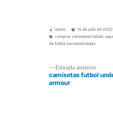
Publicado
istern
15 de julio de 2022
por
Etiquetas:
comprar camisetas falsas
,
equ
de futbol personalizadas
Entrad
Entrada anterior
anterio
camisetas futbol und
Navegación
armour
de
entradas