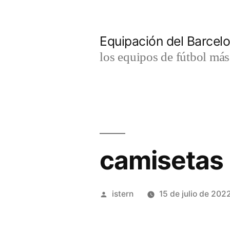
Saltar
al
Equipación del Barce
contenido
los equipos de fútbol má
camisetas 
Publicado
istern
15 de julio de 202
por