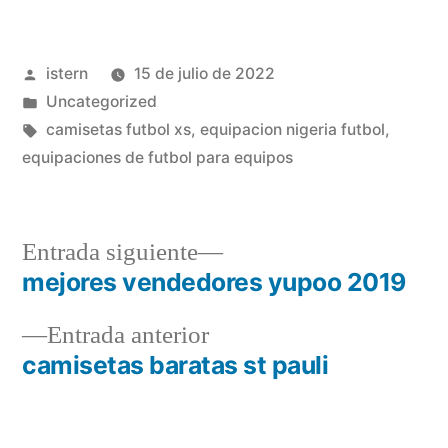
Publicado
istern
15 de julio de 2022
por
Publicado
Uncategorized
en
Etiquetas:
camisetas futbol xs
,
equipacion nigeria futbol
,
equipaciones de futbol para equipos
Entrada
Entrada siguiente
siguiente:
mejores vendedores yupoo 2019
Navegación
Entrada
Entrada anterior
de
anterior:
camisetas baratas st pauli
entradas