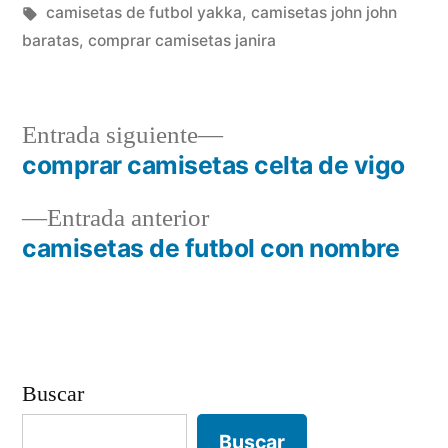
en
Etiquetas:
camisetas de futbol yakka
,
camisetas john john
baratas
,
comprar camisetas janira
Entrada
Entrada siguiente
siguiente:
comprar camisetas celta de vigo
Navegación
Entrada
Entrada anterior
de
anterior:
camisetas de futbol con nombre
entradas
Buscar
Buscar