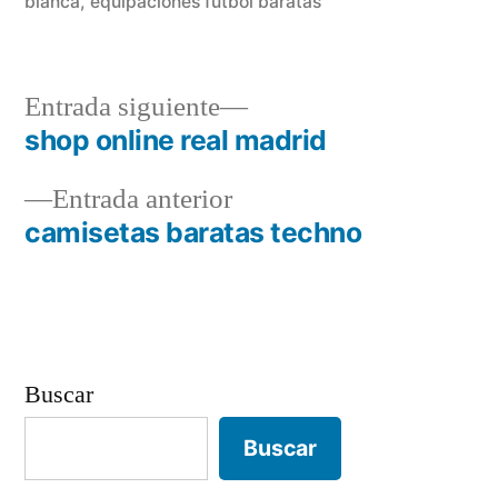
blanca
,
equipaciones futbol baratas
Entrada
Entrada siguiente
siguiente:
shop online real madrid
Navegación
Entrada
Entrada anterior
de
anterior:
camisetas baratas techno
entradas
Buscar
Buscar