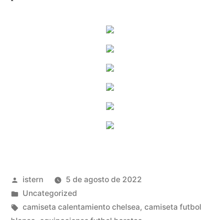
Publicado
istern
5 de agosto de 2022
por
Publicado
Uncategorized
en
Etiquetas:
camiseta calentamiento chelsea
,
camiseta futbol