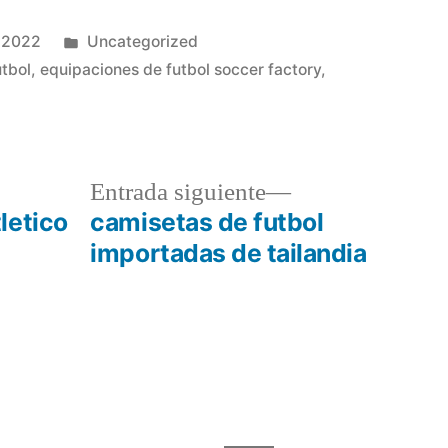
Publicado
 2022
Uncategorized
en
utbol
,
equipaciones de futbol soccer factory
,
a
Entrada
Entrada siguiente
r:
siguiente:
letico
camisetas de futbol
importadas de tailandia