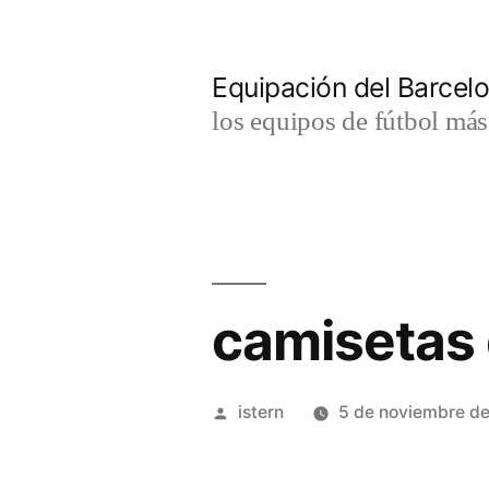
Saltar
al
Equipación del Barce
contenido
los equipos de fútbol má
camisetas 
Publicado
istern
5 de noviembre d
por