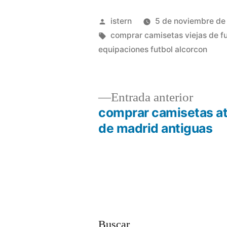
Publicado
istern
5 de noviembre de
por
Etiquetas:
comprar camisetas viejas de f
equipaciones futbol alcorcon
Entrad
Entrada anterior
anterio
comprar camisetas at
Navegación
de madrid antiguas
de
entradas
Buscar