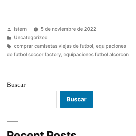
de
futbol
Publicado
istern
5 de noviembre de 2022
cadiz
por
Publicado
Uncategorized
cf»
en
Etiquetas:
comprar camisetas viejas de futbol
,
equipaciones
de futbol soccer factory
,
equipaciones futbol alcorcon
Buscar
Buscar
Recent Posts