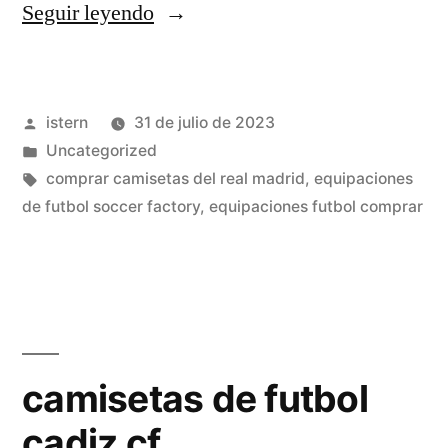
«camisetas
Seguir leyendo
adidas
futbol
Publicado
istern
31 de julio de 2023
2019»
por
Publicado
Uncategorized
en
Etiquetas:
comprar camisetas del real madrid
,
equipaciones
de futbol soccer factory
,
equipaciones futbol comprar
camisetas de futbol
cadiz cf