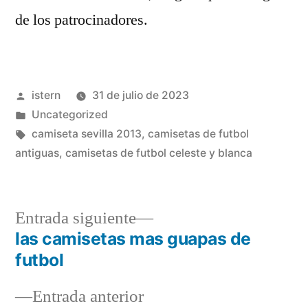
de los patrocinadores.
Publicado
istern
31 de julio de 2023
por
Publicado
Uncategorized
en
Etiquetas:
camiseta sevilla 2013
,
camisetas de futbol
antiguas
,
camisetas de futbol celeste y blanca
Entrada
Entrada siguiente
siguiente:
las camisetas mas guapas de
Navegación
futbol
de
Entrada
Entrada anterior