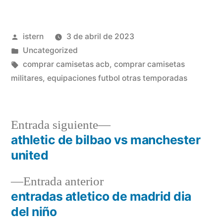
Publicado
istern
3 de abril de 2023
por
Publicado
Uncategorized
en
Etiquetas:
comprar camisetas acb
,
comprar camisetas
militares
,
equipaciones futbol otras temporadas
Entrada
Entrada siguiente
siguiente:
athletic de bilbao vs manchester
Navegación
united
de
Entrada
Entrada anterior
entradas
anterior:
entradas atletico de madrid dia
del niño