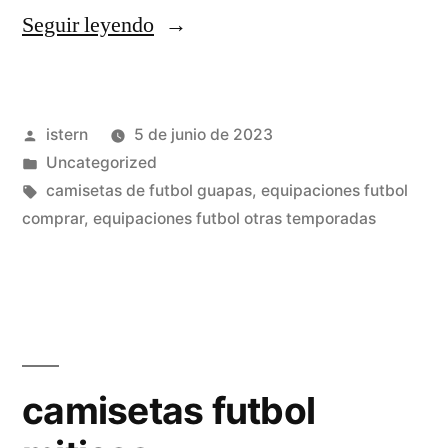
«comprar
Seguir leyendo
camisetas
de
Publicado
istern
5 de junio de 2023
futbol»
por
Publicado
Uncategorized
en
Etiquetas:
camisetas de futbol guapas
,
equipaciones futbol
comprar
,
equipaciones futbol otras temporadas
camisetas futbol