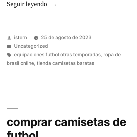
«camisetas
Seguir leyendo
futbol
retro
Publicado
istern
25 de agosto de 2023
cadiz»
por
Publicado
Uncategorized
en
Etiquetas:
equipaciones futbol otras temporadas
,
ropa de
brasil online
,
tienda camisetas baratas
comprar camisetas de
futbol