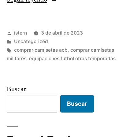
futbol
miticas»
Publicado
istern
3 de abril de 2023
por
Publicado
Uncategorized
en
Etiquetas:
comprar camisetas acb
,
comprar camisetas
militares
,
equipaciones futbol otras temporadas
Buscar
Buscar