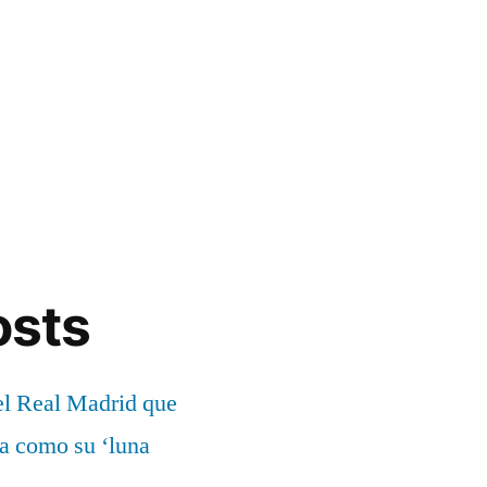
osts
el Real Madrid que
ía como su ‘luna