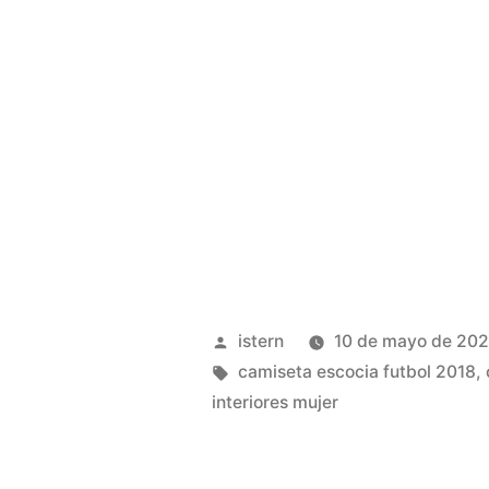
Publicado
istern
10 de mayo de 20
por
Etiquetas:
camiseta escocia futbol 2018
,
interiores mujer