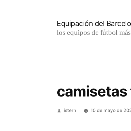
Saltar
al
Equipación del Barce
contenido
los equipos de fútbol má
camisetas 
Publicado
istern
10 de mayo de 20
por