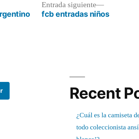
a
Entrada
Entrada siguiente
r:
siguiente:
rgentino
fcb entradas niños
Recent P
r
¿Cuál es la camiseta d
todo coleccionista ans