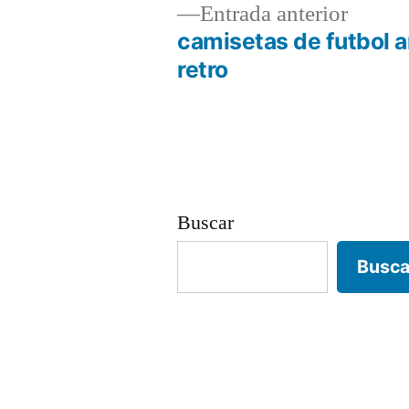
Entrad
Entrada anterior
anterio
camisetas de futbol a
Navegación
retro
de
entradas
Buscar
Busca