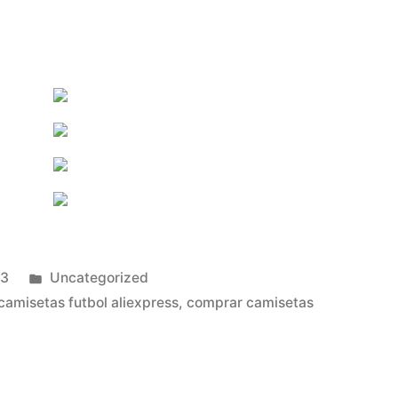
Publicado
23
Uncategorized
en
camisetas futbol aliexpress
,
comprar camisetas