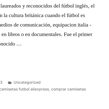
laureados y reconocidos del fútbol inglés, el
 la cultura británica cuando el fútbol es
medios de comunicación, equipacion italia -
- en libros o en documentales. Fue el primer
conocido …
Publicado
23
Uncategorized
en
camisetas futbol aliexpress
,
comprar camisetas