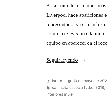
Al ser uno de los clubes más 
Liverpool hace apariciones en
representado, ya sea en los 
como la televisión o la radio
equipo en aparecer en el re
«camisetas
Seguir leyendo
futbol
mujeres»
Publicado
istern
10 de mayo de 20
por
Etiquetas:
camiseta escocia futbol 2018
,
interiores mujer