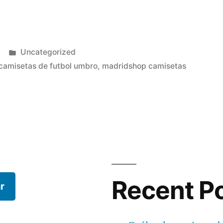
Publicado
Uncategorized
en
camisetas de futbol umbro
,
madridshop camisetas
Recent P
r