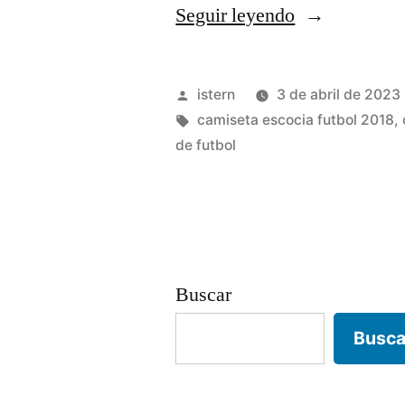
«camiseta
Seguir leyendo
estrella
roja
Publicado
istern
3 de abril de 2023
futbol»
por
Etiquetas:
camiseta escocia futbol 2018
,
de futbol
Buscar
Busca