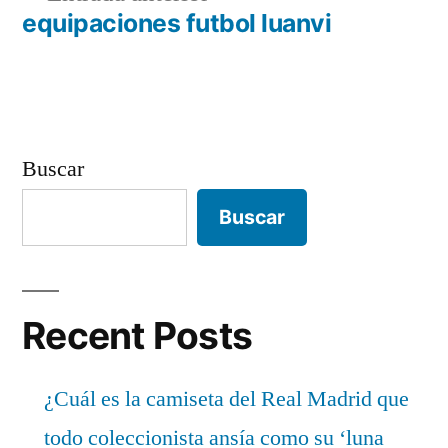
de
anterior:
equipaciones futbol luanvi
entradas
Buscar
Buscar
Recent Posts
¿Cuál es la camiseta del Real Madrid que
todo coleccionista ansía como su ‘luna