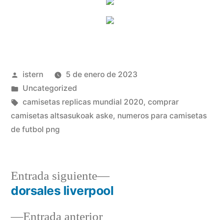
Publicado
istern
5 de enero de 2023
por
Publicado
Uncategorized
en
Etiquetas:
camisetas replicas mundial 2020
,
comprar
camisetas altsasukoak aske
,
numeros para camisetas
de futbol png
Entrada
Entrada siguiente
siguiente:
dorsales liverpool
Navegación
Entrada
Entrada anterior