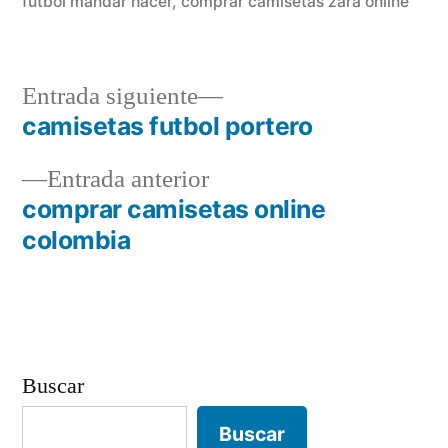
futbol mandar hacer
,
comprar camisetas zara online
Entrada
Entrada siguiente
siguiente:
camisetas futbol portero
Navegación
Entrada
Entrada anterior
de
anterior:
comprar camisetas online
entradas
colombia
Buscar
Buscar