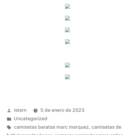
Publicado
istern
5 de enero de 2023
por
Publicado
Uncategorized
en
Etiquetas:
camisetas baratas marc marquez
,
camisetas de