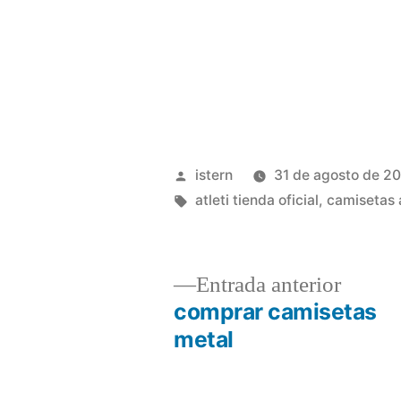
Publicado
istern
31 de agosto de 2
por
Etiquetas:
atleti tienda oficial
,
camisetas 
Entrad
Entrada anterior
anterio
comprar camisetas
Navegación
metal
de