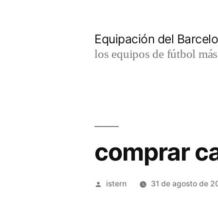
Saltar
al
Equipación del Barce
contenido
los equipos de fútbol má
comprar ca
Publicado
istern
31 de agosto de 2
por