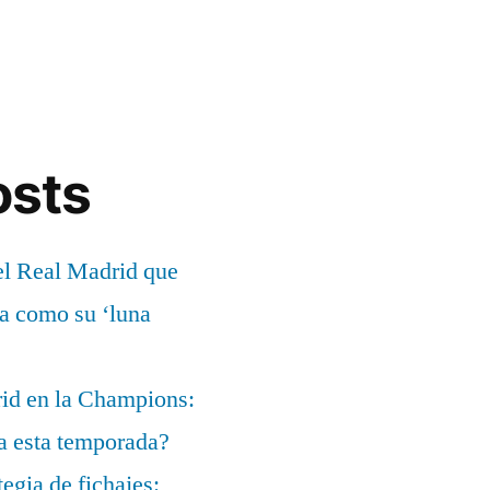
osts
el Real Madrid que
ía como su ‘luna
rid en la Champions:
a esta temporada?
egia de fichajes: