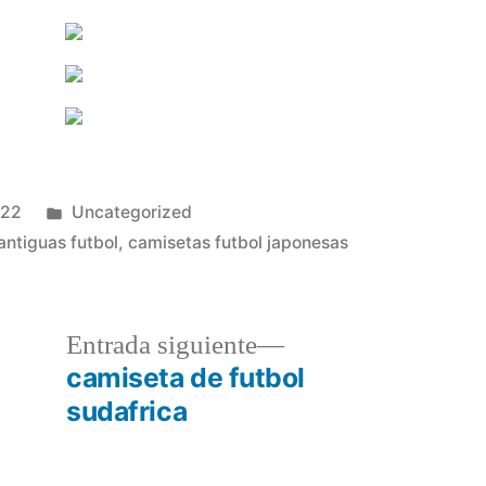
Publicado
022
Uncategorized
en
antiguas futbol
,
camisetas futbol japonesas
a
Entrada
Entrada siguiente
r:
siguiente:
camiseta de futbol
sudafrica