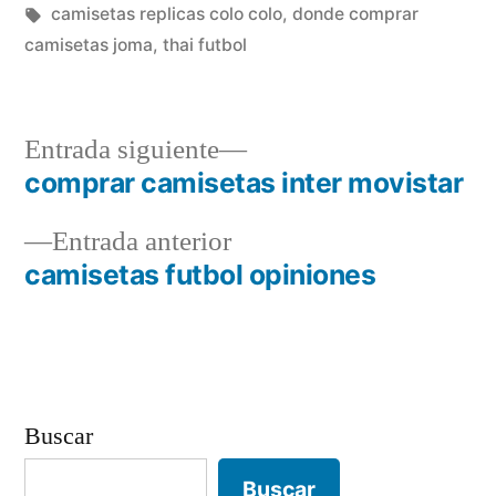
en
Etiquetas:
camisetas replicas colo colo
,
donde comprar
camisetas joma
,
thai futbol
Entrada
Entrada siguiente
siguiente:
comprar camisetas inter movistar
Navegación
Entrada
Entrada anterior
de
anterior:
camisetas futbol opiniones
entradas
Buscar
Buscar