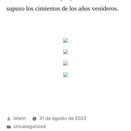
supuso los cimientos de los años venideros.
Publicado
istern
31 de agosto de 2022
por
Publicado
Uncategorized