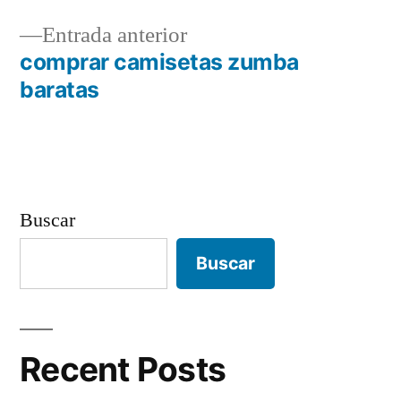
Navegación
Entrada
Entrada anterior
de
anterior:
comprar camisetas zumba
entradas
baratas
Buscar
Buscar
Recent Posts