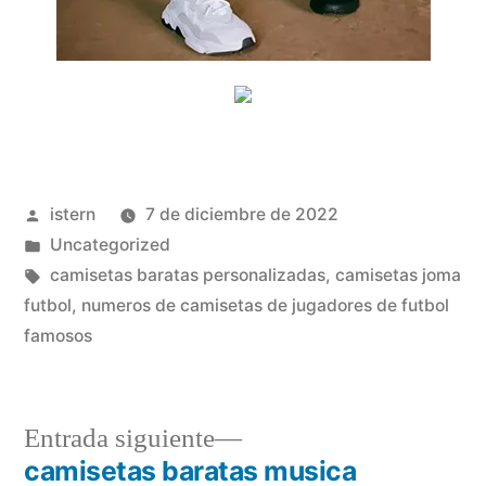
Publicado
istern
7 de diciembre de 2022
por
Publicado
Uncategorized
en
Etiquetas:
camisetas baratas personalizadas
,
camisetas joma
futbol
,
numeros de camisetas de jugadores de futbol
famosos
Entrada
Entrada siguiente
siguiente:
camisetas baratas musica