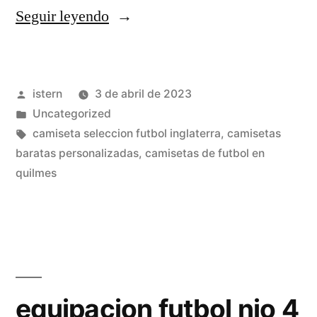
«equipaciones
Seguir leyendo
futbol
acerbis»
Publicado
istern
3 de abril de 2023
por
Publicado
Uncategorized
en
Etiquetas:
camiseta seleccion futbol inglaterra
,
camisetas
baratas personalizadas
,
camisetas de futbol en
quilmes
equipacion futbol nio 4