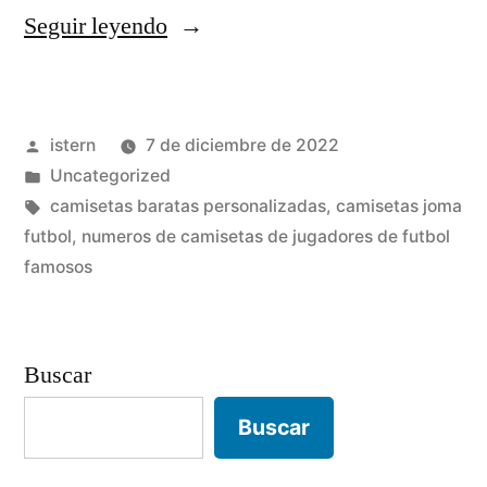
«equipacion
Seguir leyendo
futbol
nio
Publicado
istern
7 de diciembre de 2022
4
por
Publicado
Uncategorized
aos»
en
Etiquetas:
camisetas baratas personalizadas
,
camisetas joma
futbol
,
numeros de camisetas de jugadores de futbol
famosos
Buscar
Buscar