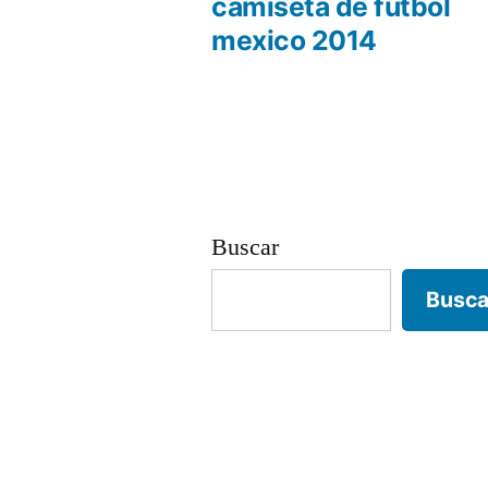
anterio
camiseta de futbol
Navegación
mexico 2014
de
entradas
Buscar
Busca