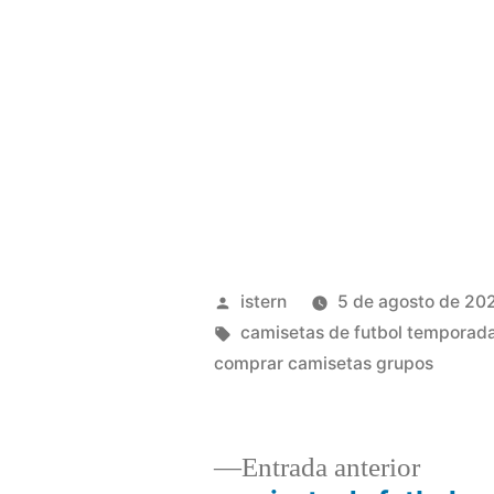
Publicado
istern
5 de agosto de 20
por
Etiquetas:
camisetas de futbol temporad
comprar camisetas grupos
Entrad
Entrada anterior