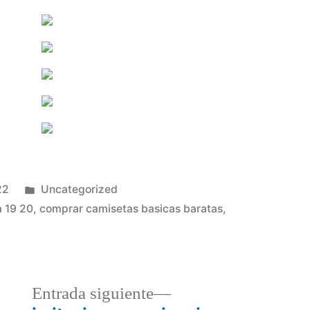
Publicado
22
Uncategorized
en
a 19 20
,
comprar camisetas basicas baratas
,
a
Entrada
Entrada siguiente