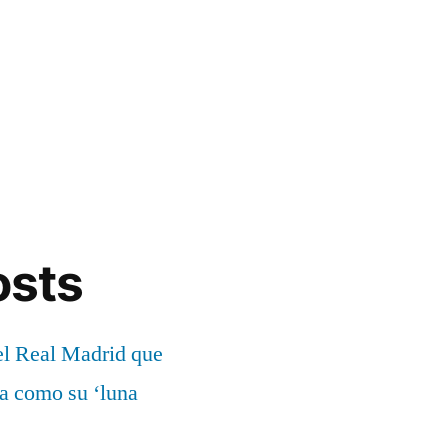
osts
el Real Madrid que
ía como su ‘luna