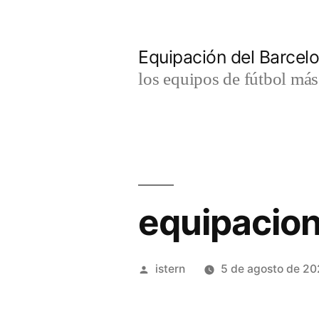
Saltar
al
Equipación del Barce
contenido
los equipos de fútbol má
equipacion
Publicado
istern
5 de agosto de 2
por